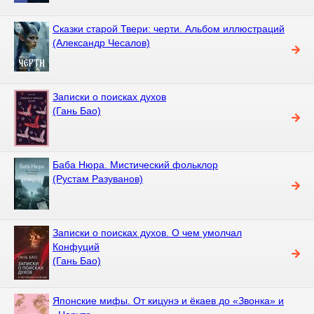
Сказки старой Твери: черти. Альбом иллюстраций
(Александр Чесалов)
Записки о поисках духов
(Гань Бао)
Баба Нюра. Мистический фольклор
(Рустам Разуванов)
Записки о поисках духов. О чем умолчал
Конфуций
(Гань Бао)
Японские мифы. От кицунэ и ёкаев до «Звонка» и