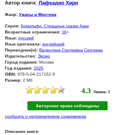
Автор книги:
Лафкадио Хирн
Жанр:
Ужасы и Мистика
Серия:
Комильфо. Страшные сказки Азии
Возрастные ограничения:
16
+
Язык:
русский
Язык оригинала:
английский
Переводчик(и):
Валентина Сергеевна Сергеева
Издательство:
Эксмо
Город издания:
Москва
Год издания:
2025
ISBN:
978-5-04-217152-9
Размер:
2 Мб
4.3
Оценок: 3
Авторские права соблюдены
сообщить о неприемлемом содержимом
Описание книги