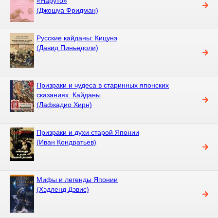
«Наруто»
(Джошуа Фридман)
Русские кайданы: Кицунэ
(Давид Пиньедоли)
Призраки и чудеса в старинных японских
сказаниях. Кайданы
(Лафкадио Хирн)
Призраки и духи старой Японии
(Иван Кондратьев)
Мифы и легенды Японии
(Хэдленд Дэвис)