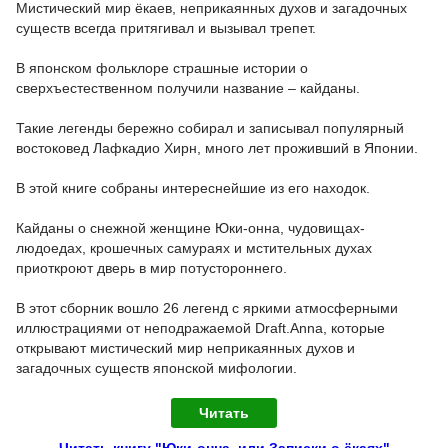
Мистический мир ёкаев, неприкаянных духов и загадочных
существ всегда притягивал и вызывал трепет.
В японском фольклоре страшные истории о
сверхъестественном получили название – кайданы.
Такие легенды бережно собирал и записывал популярный
востоковед Лафкадио Хирн, много лет проживший в Японии.
В этой книге собраны интереснейшие из его находок.
Кайданы о снежной женщине Юки-онна, чудовищах-
людоедах, крошечных самураях и мстительных духах
приоткроют дверь в мир потустороннего.
В этот сборник вошло 26 легенд с яркими атмосферными
иллюстрациями от неподражаемой Draft.Anna, которые
открывают мистический мир неприкаянных духов и
загадочных существ японской мифологии.
Читать
Читать книгу "Юки-онна, или Записки о ёкаях"