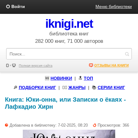
Войти
Меню библиотеки
iknigi.net
библиотека книг
282 000 книг, 71 000 авторов
ОТЗЫВЫ НА КНИГИ
Полная версия сайта
🆕
НОВИНКИ
| 🔝
ТОП
🔎
ПОДБОРКИ КНИГ
|
🧝‍♀️
ЖАНРЫ
| 📚
СЕРИИ КНИГ
Книга:
Юки-онна, или Записки о ёкаях
-
Лафкадио Хирн
Добавлена в библиотеку: 7-02-2025, 08:20
Просмотров: 366