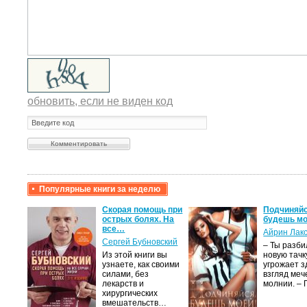
обновить, если не виден код
Популярные книги за неделю
крови,
Скорая помощь при
Подчиняйс
острых болях. На
будешь мо
все…
Айрин Лак
а
Сергей Бубновский
– Ты разб
Из этой книги вы
новую тачку
лого
узнаете, как своими
угрожает з
быть
силами, без
взгляд меч
сех
лекарств и
молнии. –
уг –…
хирургических
вмешательств…