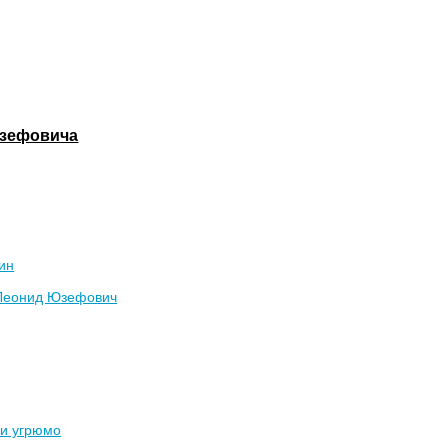
Юзефовича
ин
Леонид Юзефович
 и угрюмо