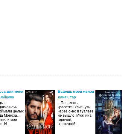
сса для меня
Будешь моей женой
Ма
ак
Зайцева
Дана Стар
ис
ды в
– Попалась,
Та
днюю ночь
красотка! Улизнуть
оймали целых
через окно в туалете
Ака
да Мороза…
не вышло. Мужчина
не 
лнили мое
горячей,
из
ие. И…
восточной…
иск
см