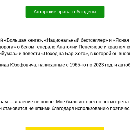
Авторские права соблюдены
мий «Большая книга», «Национальный бестселлер» и «Ясна
орога» о белом генерале Анатолии Пепеляеве и красном 
ийумаа» и повести «Поход на Бар-Хото», в которой он внов
да Юзефовича, написанные с 1965-го по 2023 год, и автоб
ам — явление не новое. Мне было интересно посмотреть 
 становится нечеткими благодаря использованию поэтичес