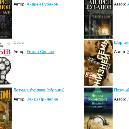
Автор:
Андрей Рубанов
Автор:
Срыв
Шер ам
Автор:
Роман Сенчин
Автор:
Летучие бурлаки (сборник)
Поздний
Автор:
Захар Прилепин
Автор: