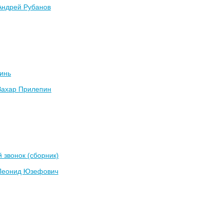
Андрей Рубанов
инь
Захар Прилепин
 звонок (сборник)
Леонид Юзефович