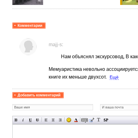
Комментарии
majj-s:
Нам объяснял экскурсовод, В как
Мемуаристика невольно ассоциируется
книге их меньше двухсот.
Ещё
Добавить комментарий