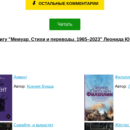
⬇
ОСТАЛЬНЫЕ КОММЕНТАРИИ
Читать
нигу "Мемуар. Стихи и переводы. 1965–2023" Леонида 
Адвент
Филэлл
Автор:
Ксения Букша
Автор:
Сажайте, и вырастет
Жёстко