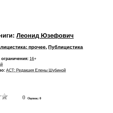
ниги:
Леонид Юзефович
лицистика: прочее
,
Публицистика
 ограничения:
16
+
ий
во:
АСТ: Редакция Елены Шубиной
0
Оценок: 0