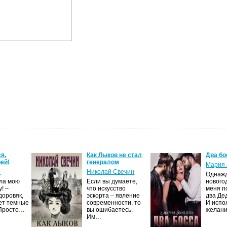
я,
Как Лыков не стал
Два бо
ей!
генералом
Мария 
с
Николай Свечин
Однаж
ила мою
Если вы думаете,
нового
! –
что искусство
меня п
доровяк,
эскорта – явление
два Де
ет темные
современности, то
И испо
 Просто…
вы ошибаетесь.
желан
Им…