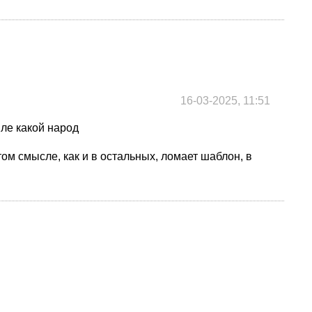
16-03-2025, 11:51
мле какой народ
том смысле, как и в остальных, ломает шаблон, в