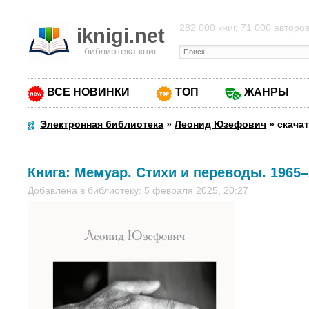
282 000 книг, 71 000 авторо
iknigi.net
библиотека книг
ВСЕ НОВИНКИ
ТОП
ЖАНРЫ
Электронная библиотека
»
Леонид Юзефович
»
скача
Книга:
Мемуар. Стихи и переводы. 1965–
Добавлена в библиотеку: 5 февраля 2025, 20:27