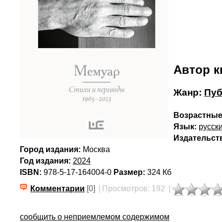
Автор к
Жанр:
Пуб
Возрастные
Язык:
русск
Издательст
Город издания:
Москва
Год издания:
2024
ISBN:
978-5-17-164004-0
Размер:
324 Кб
Комментарии
[0]
|
Просмотров: 192
|
сообщить о неприемлемом содержимом