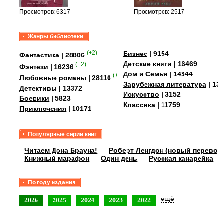
Просмотров: 6317
Просмотров: 2517
Жанры библиотеки
(+2)
Бизнес
| 9154
Фантастика
| 28806
Детские книги
| 16469
(+2)
Фэнтези
| 16236
Дом и Семья
| 14344
(+4)
Любовные романы
| 28116
Зарубежная литература
| 1
Детективы
| 13372
Искусство
| 3152
Боевики
| 5823
Классика
| 11759
Приключения
| 10171
Популярные серии книг
Читаем Дэна Брауна!
Роберт Ленгдон (новый перево
Книжный марафон
Один день
Русская канарейка
По году издания
ещё
2026
2025
2024
2023
2022