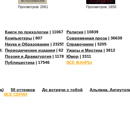
Просмотров: 2061
Просмотров: 1850
Книги по психологии
| 11067
Религия
| 10839
Компьютеры
| 807
Современная проза
| 36639
Наука и Образование
| 23255
Справочники
| 3205
3273
Периодические издания
| 629
Ужасы и Мистика
| 3812
Поэзия и Драматургия
| 11784
Юмор
| 3311
Публицистика
| 17546
ВСЕ ЖАНРЫ
д)
50 оттенков
До встречи с тобой
Альпина. Антиутоп
ВСЕ СЕРИИ