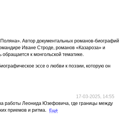
я Поляна». Автор документальных романов-биографий
командире Иване Строде, романов «Казароза» и
ь обращается к монгольской тематике.
иографическое эссе о любви к поэзии, которую он
17-03-2025, 14:55
на работы Леонида Юзефовича, где границы между
ких приемов и ритма.
Ещё