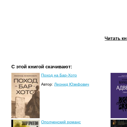
Читать к
С этой книгой скачивают:
Поход на Бар-Хото
Автор:
Леонид Юзефович
Ополченский романс