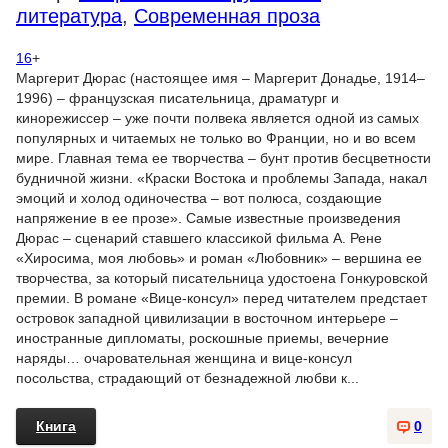
литература
,
Современная проза
16
+
Маргерит Дюрас (настоящее имя – Маргерит Донадье, 1914–
1996) – французская писательница, драматург и
кинорежиссер – уже почти полвека является одной из самых
популярных и читаемых не только во Франции, но и во всем
мире. Главная тема ее творчества – бунт против бесцветности
будничной жизни. «Краски Востока и проблемы Запада, накал
эмоций и холод одиночества – вот полюса, создающие
напряжение в ее прозе». Самые известные произведения
Дюрас – сценарий ставшего классикой фильма А. Рене
«Хиросима, моя любовь» и роман «Любовник» – вершина ее
творчества, за который писательница удостоена Гонкуровской
премии. В романе «Вице-консул» перед читателем предстает
островок западной цивилизации в восточном интерьере –
иностранные дипломаты, роскошные приемы, вечерние
наряды… очаровательная женщина и вице-консул
посольства, страдающий от безнадежной любви к...
Книга
0