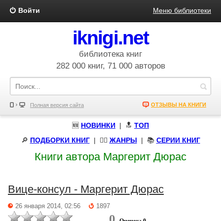
Войти
Меню библиотеки
iknigi.net
библиотека книг
282 000 книг, 71 000 авторов
ОТЗЫВЫ НА КНИГИ
Полная версия сайта
🆕
НОВИНКИ
| 🔝
ТОП
🔎
ПОДБОРКИ КНИГ
|
🧝‍♀️
ЖАНРЫ
| 📚
СЕРИИ КНИГ
Книги автора Маргерит Дюрас
Вице-консул - Маргерит Дюрас
26 января 2014, 02:56
1897
0