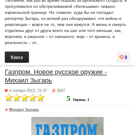
Таллинне, как раз во время борьбы за Бронзового солдата, и
прогуливался по обстреливаемой «Катюшами» ливано-
израильской границе. Но главное, куда бы ни попадал
репортер Зыгарь, он всякий раз обнаруживал, что войны и
революции – вовсе не то, чем они кажутся. А жизнь и смерть
отдалены друг от друга всего на шаг или того меньше, как,
впрочем, и ужасное – от смешного, мир – от кризиса, а
реальность – от...
Книга
0
Газпром. Новое русское оружие -
Михаил Зыгарь
4 ноября 2013, 21:37
3507
5
Оценок: 1
Михаил Зыгарь