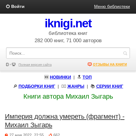
Войти
Меню библиотеки
iknigi.net
библиотека книг
282 000 книг, 71 000 авторов
ОТЗЫВЫ НА КНИГИ
Полная версия сайта
🆕
НОВИНКИ
| 🔝
ТОП
🔎
ПОДБОРКИ КНИГ
|
🧝‍♀️
ЖАНРЫ
| 📚
СЕРИИ КНИГ
Книги автора Михаил Зыгарь
Империя должна умереть (фрагмент) -
Михаил Зыгарь
27 мая 2022, 22:55
662