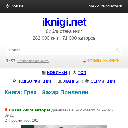
Войти
Меню библиотеки
iknigi.net
библиотека книг
282 000 книг, 71 000 авторов
ОТЗЫВЫ НА КНИГИ
Полная версия сайта
🆕
НОВИНКИ
| 🔝
ТОП
🔎
ПОДБОРКИ КНИГ
|
🧝‍♀️
ЖАНРЫ
| 📚
СЕРИИ КНИГ
Книга:
Грех
-
Захар Прилепин
Новая книга автора!
Добавлена в библиотеку: 7-07-2026,
09:21
Просмотров: 191