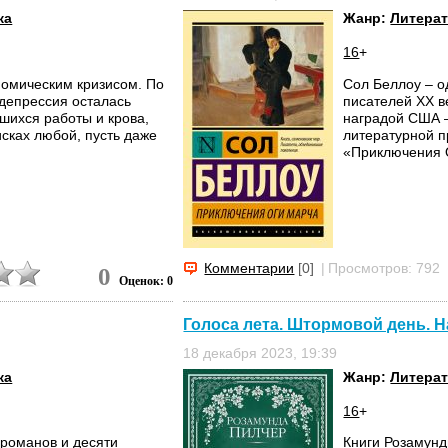
ка
Жанр:
Литерат
16
+
номическим кризисом. По
Сол Беллоу – о
 депрессия осталась
писателей XX в
шихся работы и крова,
наградой США 
исках любой, пусть даже
литературной п
«Приключения О
Комментарии
[0]
|
Просмотров: 792
0
Оценок: 0
Голоса лета. Штормовой день. Н
18 декабря 2023, 19:39
ка
Жанр:
Литерат
16
+
 романов и десяти
Книги Розамунд