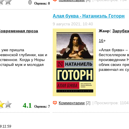
0
Оценок: 0
Алая буква - Натаниэль Готорн
9 августа 2021, 10:40
Современная проза
Жанр:
Зарубеж
16
+
а уже пришла
«Алая буква» –
евенской глубинки, как и
бестселлером 
ественное. Когда у Норы
произведении Н
естарый муж и молодая
облик своих пр
развенчал их с
Комментарии
[2]
|
Просмотров: 1104
4.1
Оценок: 7
9:11:59