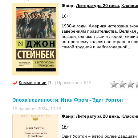
Жанр:
Литература 20 века
,
Класси
16
+
1930-е годы. Америка истерзана эко
заверениям правительства, Великая
позади, однако тысячи людей, лишив
по-прежнему колесят по стране в по
самой трудной и неблагодарной,...
Комментарии
[1]
|
Просмотров: 512
Эпоха невинности. Итан Фром - Эдит Уортон
16 февраля 2024, 10:18
Жанр:
Литература 20 века
,
Класси
16
+
Эдит Уортон – автор более двадцати