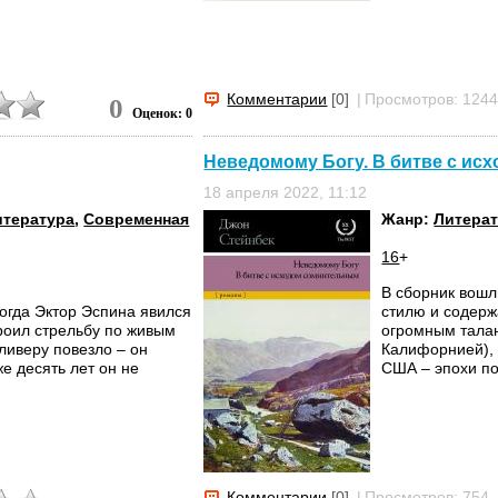
Комментарии
[0]
|
Просмотров: 124
0
Оценок: 0
Неведомому Богу. В битве с ис
18 апреля 2022, 11:12
итература
,
Современная
Жанр:
Литерат
16
+
В сборник вошл
огда Эктор Эспина явился
стилю и содерж
троил стрельбу по живым
огромным талан
ливеру повезло – он
Калифорнией), 
же десять лет он не
США – эпохи по
Комментарии
[0]
|
Просмотров: 754