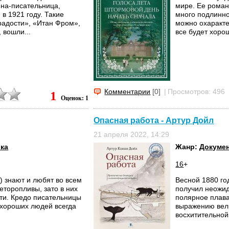
ина-писательница,
мире. Ее роман
в 1921 году. Такие
много подлинно
радости», «Итан Фром»,
можно охаракте
 вошли...
все будет хорош
Комментарии
[0]
|
Просмотров: 496
1
Оценок: 1
Опасная работа - Артур Дойл
21 апреля 2022, 14:29
ка
Жанр:
Докумен
16
+
) знают и любят во всем
Весной 1880 го
торопливы, зато в них
получил неожи
ти. Кредо писательницы
полярное плава
 хороших людей всегда
выражению вели
восхитительной