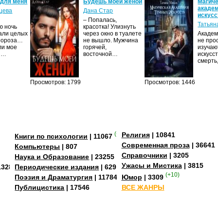
 для меня
Будешь моей женой
Магич
акаде
цева
Дана Стар
искусс
– Попалась,
Татьян
ю ночь
красотка! Улизнуть
али целых
через окно в туалете
Академ
Мороза…
не вышло. Мужчина
не про
ли мое
горячей,
изучаю
И…
восточной…
искусс
смерть
Просмотров: 1799
Просмотров: 1446
(+4)
Религия
| 10841
Книги по психологии
| 11067
Современная проза
| 36641
Компьютеры
| 807
Справочники
| 3205
Наука и Образование
| 23255
Ужасы и Мистика
| 3815
13284
Периодические издания
| 629
(+10)
Поэзия и Драматургия
| 11784
Юмор
| 3309
Публицистика
| 17546
ВСЕ ЖАНРЫ