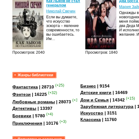
Как Лыков не стал
Два босса
генералом
Мария Зай
Николай Свечин
Однажды в
мою
Если вы думаете,
новогодню
что искусство
меня пойм
вяк,
эскорта – явление
два Деда 
темные
современности, то
И исполни
осто…
вы ошибаетесь.
желание. 
Им…
Просмотров: 2040
Просмотров: 1840
Жанры библиотеки
(+25)
Бизнес
| 9154
Фантастика
| 28710
Детские книги
| 16469
(+32)
Фэнтези
| 16225
(+15)
Дом и Семья
| 14342
(+349)
Любовные романы
| 28073
Зарубежная литература
| 
Детективы
| 13397
Искусство
| 3151
(+4)
Боевики
| 5780
Классика
| 11760
(+3)
Приключения
| 10176