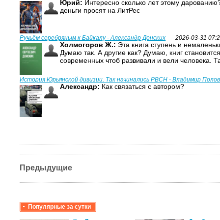
Юрий:
Интересно сколько лет этому дарованию?
деньги просят на ЛитРес
Ручьём серебряным к Байкалу - Александр Донских
2026-03-31 07:
Холмогоров Ж.:
Эта книга ступень и немаленька
Думаю так. А другие как? Думаю, книг становитс
современных чтоб развивали и вели человека. Т
История Юрьянской дивизии. Так начинались РВСН - Владимир Поло
Александр:
Как связаться с автором?
Предыдущие
Популярные за сутки