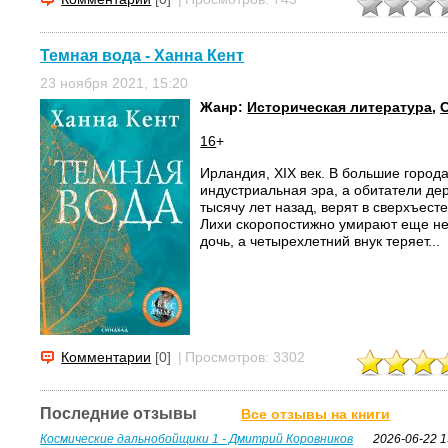
Темная вода - Ханна Кент
23 ноября 2021, 15:20
Жанр:
Историческая литература
,
16
+
Ирландия, XIX век. В большие город
индустриальная эра, а обитатели дер
тысячу лет назад, верят в сверхъест
Лихи скоропостижно умирают еще н
дочь, а четырехлетний внук теряет...
Комментарии
[0]
|
Просмотров: 3302
Последние отзывы
Все отзывы на книги
Космические дальнобойщики 1 - Дмитрий Коровников
2026-06-22 1