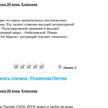
ура 20 века
,
Классика
дин из самых значительных англоязычных
ека. Его талант отмечен высшей литературной
– Пулитцеровской премией и высшей
ремией мира – Нобелевской. Роман
ги Марча», рисующий портрет типичного...
0
Оценок: 0
ачать сначала - Розамунда Пилчер
ура 20 века
,
Классика
ы Пилчер (1924–2019) знают и любят во всем