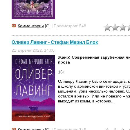
Комментарии
[0]
|
Просмотров: 548
Оливер Лавинг - Стефан Мерил Блок
21 апреля 2022, 14:00
Жанр:
Современная зарубежная л
проза
16
+
Оливеру Лавингу было семнадцать, к
в школу с армейской винтовкой и ус
мишеням, убив несколько человек. О
остался в живых. Или не повезло – у
выходит из комы, в которую...
Комментарии
[0]
|
Просмотров: 745