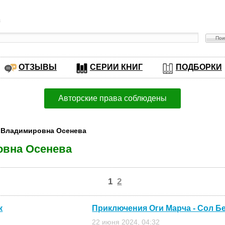
в
ОТЗЫВЫ
СЕРИИ КНИГ
ПОДБОРКИ
Авторские права соблюдены
а Владимировна Осенева
овна Осенева
1
2
к
Приключения Оги Марча - Сол Б
22 июня 2024, 04:32