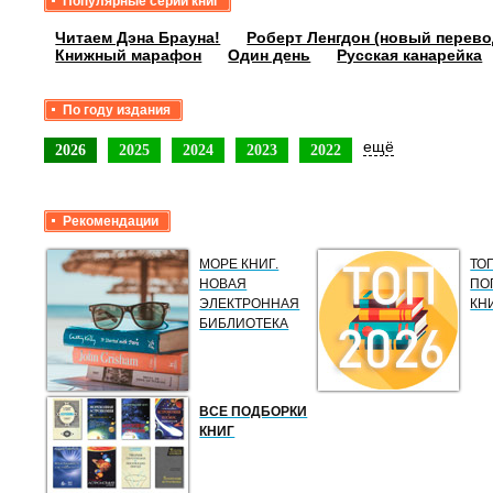
Популярные серии книг
Читаем Дэна Брауна!
Роберт Ленгдон (новый перево
Книжный марафон
Один день
Русская канарейка
По году издания
ещё
2026
2025
2024
2023
2022
Рекомендации
МОРЕ КНИГ.
ТО
НОВАЯ
ПО
ЭЛЕКТРОННАЯ
КН
БИБЛИОТЕКА
ВСЕ ПОДБОРКИ
КНИГ