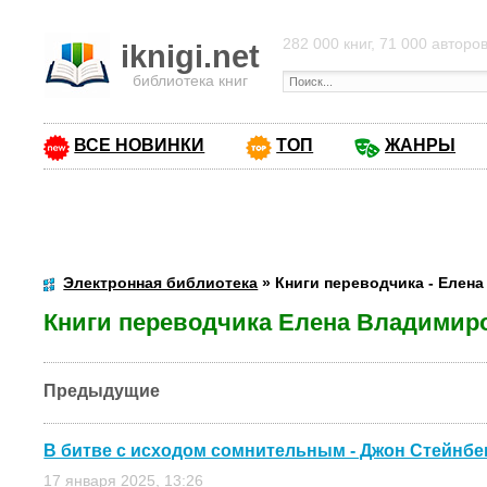
282 000 книг, 71 000 авторо
iknigi.net
библиотека книг
ВСЕ НОВИНКИ
ТОП
ЖАНРЫ
Электронная библиотека
» Книги переводчика - Елен
Книги переводчика Елена Владимир
Предыдущие
В битве с исходом сомнительным - Джон Стейнбе
17 января 2025, 13:26