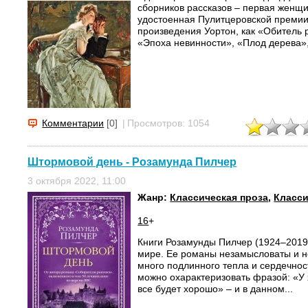
сборников рассказов – первая женщ
удостоенная Пулитцеровской премии 
произведения Уортон, как «Обитель 
«Эпоха невинности», «Плод дерева»,
Комментарии
[0]
|
Просмотров: 1054
Штормовой день - Розамунда Пилчер
3 октября 2022, 11:00
Жанр:
Классическая проза
,
Класси
16
+
Книги Розамунды Пилчер (1924–2019
мире. Ее романы незамысловаты и не
много подлинного тепла и сердечнос
можно охарактеризовать фразой: «У
все будет хорошо» – и в данном...