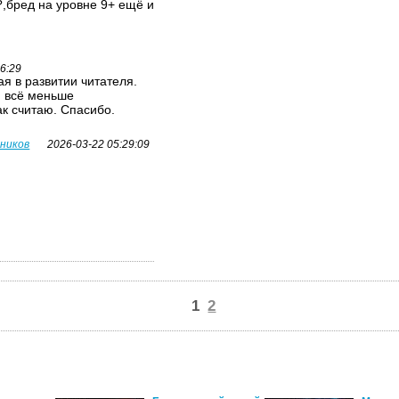
,бред на уровне 9+ ещё и
26:29
я в развитии читателя.
я всё меньше
ак считаю. Спасибо.
вников
2026-03-22 05:29:09
1
2