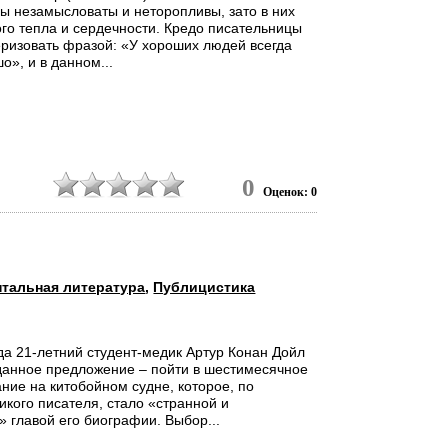
ы незамысловаты и неторопливы, зато в них
го тепла и сердечности. Кредо писательницы
ризовать фразой: «У хороших людей всегда
о», и в данном...
0
Оценок: 0
тальная литература
,
Публицистика
да 21-летний студент-медик Артур Конан Дойл
данное предложение – пойти в шестимесячное
ние на китобойном судне, которое, по
кого писателя, стало «странной и
» главой его биографии. Выбор...