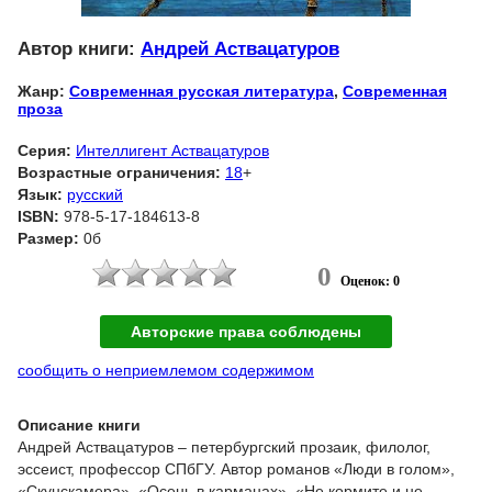
Автор книги:
Андрей Аствацатуров
Жанр:
Современная русская литература
,
Современная
проза
Серия:
Интеллигент Аствацатуров
Возрастные ограничения:
18
+
Язык:
русский
ISBN:
978-5-17-184613-8
Размер:
0б
0
Оценок: 0
Авторские права соблюдены
сообщить о неприемлемом содержимом
Описание книги
Андрей Аствацатуров – петербургский прозаик, филолог,
эссеист, профессор СПбГУ. Автор романов «Люди в голом»,
«Скунскамера», «Осень в карманах», «Не кормите и не