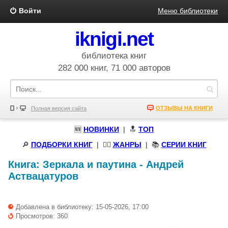
Войти
Меню библиотеки
iknigi.net
библиотека книг
282 000 книг, 71 000 авторов
ОТЗЫВЫ НА КНИГИ
Полная версия сайта
🆕
НОВИНКИ
| 🔝
ТОП
🔎
ПОДБОРКИ КНИГ
|
🧝‍♀️
ЖАНРЫ
| 📚
СЕРИИ КНИГ
Книга:
Зеркала и паутина
-
Андрей
Аствацатуров
Добавлена в библиотеку: 15-05-2026, 17:00
Просмотров: 360