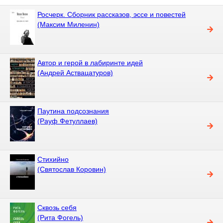
Росчерк. Сборник рассказов, эссе и повестей
(Максим Миленин)
Автор и герой в лабиринте идей
(Андрей Аствацатуров)
Паутина подсознания
(Рауф Фетуллаев)
Стихийно
(Святослав Коровин)
Сквозь себя
(Рита Фогель)