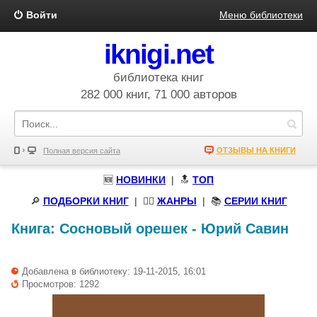
Войти
Меню библиотеки
iknigi.net
библиотека книг
282 000 книг, 71 000 авторов
ОТЗЫВЫ НА КНИГИ
Полная версия сайта
🆕
НОВИНКИ
| 🔝
ТОП
🔎
ПОДБОРКИ КНИГ
|
🧝‍♀️
ЖАНРЫ
| 📚
СЕРИИ КНИГ
Книга:
Сосновый орешек
-
Юрий Савин
Добавлена в библиотеку: 19-11-2015, 16:01
Просмотров: 1292