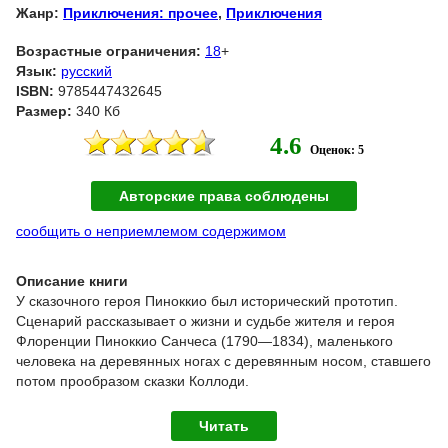
Жанр:
Приключения: прочее
,
Приключения
Возрастные ограничения:
18
+
Язык:
русский
ISBN:
9785447432645
Размер:
340 Кб
4.6
Оценок: 5
Авторские права соблюдены
сообщить о неприемлемом содержимом
Описание книги
У сказочного героя Пиноккио был исторический прототип.
Сценарий рассказывает о жизни и судьбе жителя и героя
Флоренции Пиноккио Санчеса (1790—1834), маленького
человека на деревянных ногах с деревянным носом, ставшего
потом прообразом сказки Коллоди.
Читать