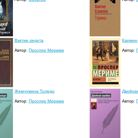
Взятие редута
Кармен
Автор:
Проспер Мериме
Автор:
Жемчужина Толедо
Двойна
Автор:
Проспер Мериме
Автор: