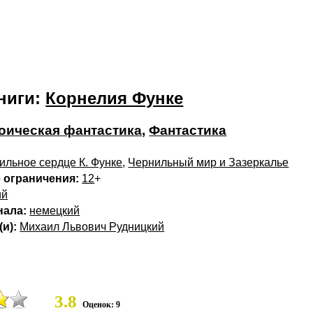
ниги:
Корнелия Функе
оическая фантастика
,
Фантастика
ильное сердце К. Функе
,
Чернильный мир и Зазеркалье
 ограничения:
12
+
ий
нала:
немецкий
и):
Михаил Львович Рудницкий
3.8
Оценок: 9