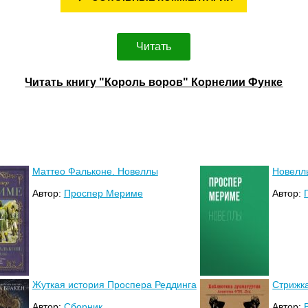
Читать
Читать книгу "Король воров" Корнелии Функе
Маттео Фальконе. Новеллы
Новелл
Автор:
Проспер Мериме
Автор:
Жуткая история Проспера Реддинга
Стрижк
Автор:
Сборник
Автор: