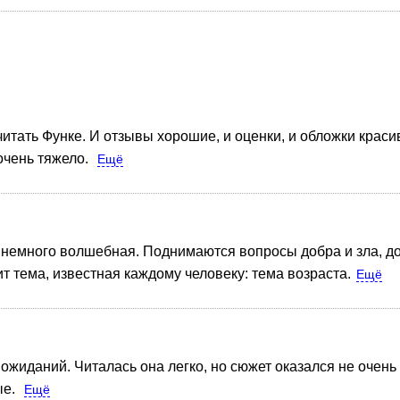
читать Функе. И отзывы хорошие, и оценки, и обложки крас
очень тяжело.
Ещё
 немного волшебная. Поднимаются вопросы добра и зла, дол
т тема, известная каждому человеку: тема возраста.
Ещё
жиданий. Читалась она легко, но сюжет оказался не очень 
ые.
Ещё