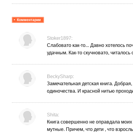
Комментарии
Stoker1897:
Слабовато как-то...
Давно хотелось по
удачным. Как-то скучновато, читалось 
BeckySharp:
Замечательная детская книга. Добрая,
одиночества. И красной нитью проходи
Shita:
Книга совершенно не оправдала моих о
мутные. Причем, что дети , что взросл