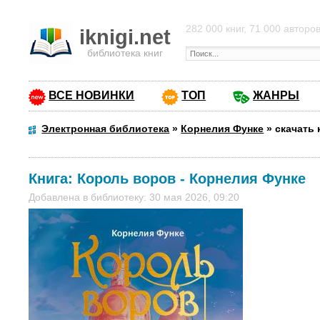
282 000 книг, 71 000 авторо
iknigi.net
библиотека книг
ВСЕ НОВИНКИ
ТОП
ЖАНРЫ
Электронная библиотека
»
Корнелия Функе
»
скачать
Книга:
Король воров
-
Корнелия Функе
Добавлена в библиотеку: 30 мая 2026, 09:20