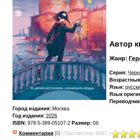
Автор к
Жанр:
Гер
Серия:
Черн
Возрастные
Язык:
русск
Язык ориги
Переводчик(
Город издания:
Москва
Год издания:
2026
ISBN:
978-5-389-05107-2
Размер:
0б
Комментарии
[0]
|
Просмотров: 6943
|