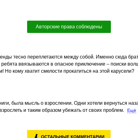
Авторские права соблюдены
егенды тесно переплетаются между собой. Именно сюда брат
 ребята ввязываются в опасное приключение – поиски волш
м! Но кому хватит смелости прокатиться на этой карусели?
иги, была мысль о взрослении. Одни хотели вернуться наза
взрослеть и таким образом убежать от своих проблем.
Ещё
⬇
ОСТАЛЬНЫЕ КОММЕНТАРИИ