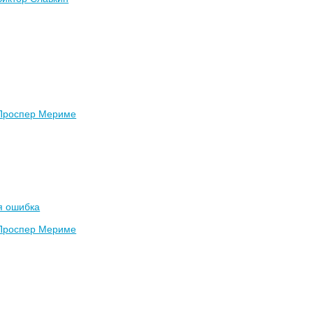
Проспер Мериме
я ошибка
Проспер Мериме