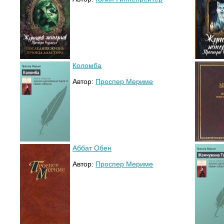
Коломба
Автор:
Проспер Мериме
Аббат Обен
Автор:
Проспер Мериме