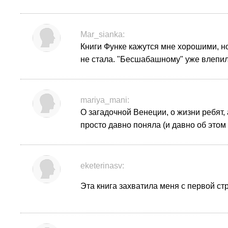
Mar_sianka:
Книги Функе кажутся мне хорошими, но
не стала. "Бесшабашному" уже влепила
mariya_mani:
О загадочной Венеции, о жизни ребят,
просто давно поняла (и давно об этом 
eketerinasv:
Эта книга захватила меня с первой ст